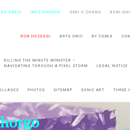
N
Z
O GREIH
INE
Z
GHORGO
GERI O‘
Z
HONG
RONI GH
UGGN
Z
RON HO
Z
EGGI
ARTS ONIC
BY COMIX
CO
KILLING THE MINUTE MONSTER –
NAVIGATING THROUGH A PIXEL STORM
LEGAL NOTICE
COLLAGES
PHOTOS
SITEMAP
SONIC ART
THREE 
horgo