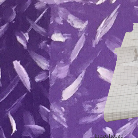
Ine
z
Ghorgo