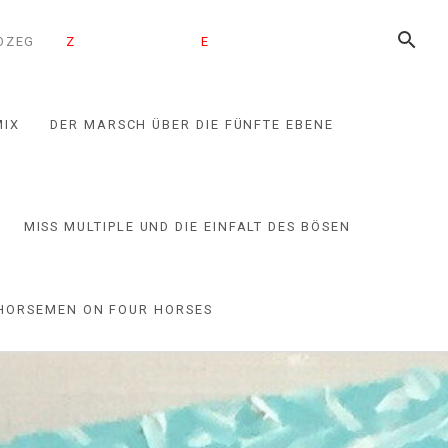
SUCHE
O
Z
EG
Z
OE GIGHORN
E
RIN HOGGO
Z
MIX
DER MARSCH ÜBER DIE FÜNFTE EBENE
MISS MULTIPLE UND DIE EINFALT DES BÖSEN
HORSEMEN ON FOUR HORSES